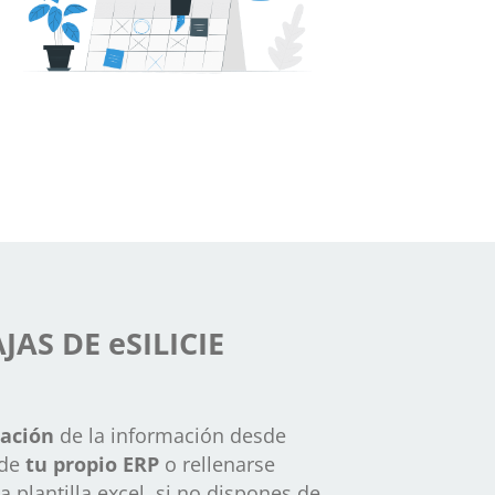
JAS DE eSILICIE
tación
de la información desde
 de
tu propio ERP
o rellenarse
lantilla excel, si no dispones de