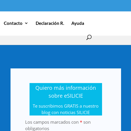
Contacto
Declaración R.
Ayuda
Quiero más información
sobre eSILICIE
Te suscribimos GRATIS a nuestro
blog con noticias SILICIE
Los campos marcados con
*
son
obligatorios