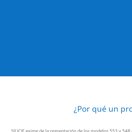
¿Por qué un pr
SILICIE exime de la presentación de los modelos 553 y 548