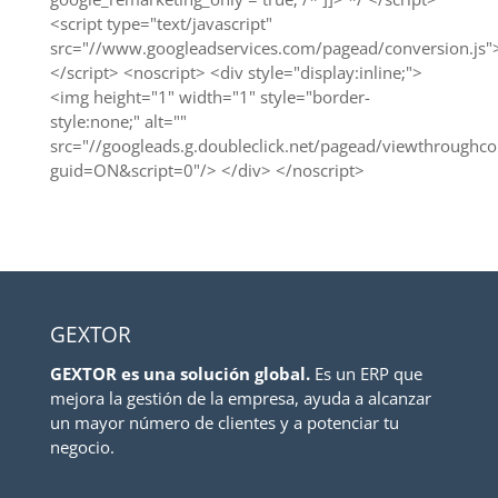
<script type="text/javascript"
src="//www.googleadservices.com/pagead/conversion.js"
</script> <noscript> <div style="display:inline;">
<img height="1" width="1" style="border-
style:none;" alt=""
src="//googleads.g.doubleclick.net/pagead/viewthrough
guid=ON&script=0"/> </div> </noscript>
GEXTOR
GEXTOR es una solución global.
Es un ERP que
mejora la gestión de la empresa, ayuda a alcanzar
un mayor número de clientes y a potenciar tu
negocio.