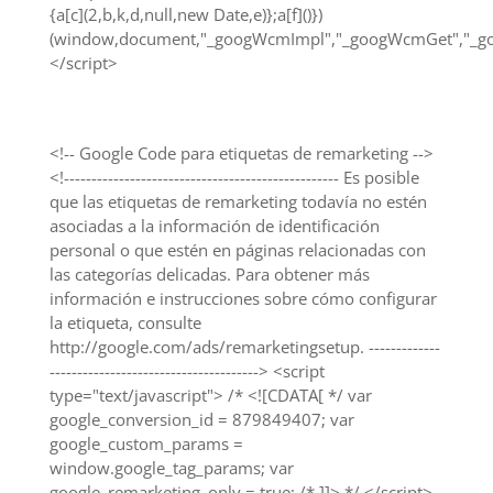
{a[c](2,b,k,d,null,new Date,e)};a[f]()})
(window,document,"_googWcmImpl","_googWcmGet","_goo
</script>
<!-- Google Code para etiquetas de remarketing -->
<!-------------------------------------------------- Es posible
que las etiquetas de remarketing todavía no estén
asociadas a la información de identificación
personal o que estén en páginas relacionadas con
las categorías delicadas. Para obtener más
información e instrucciones sobre cómo configurar
la etiqueta, consulte
http://google.com/ads/remarketingsetup. -------------
--------------------------------------> <script
type="text/javascript"> /* <![CDATA[ */ var
google_conversion_id = 879849407; var
google_custom_params =
window.google_tag_params; var
google_remarketing_only = true; /* ]]> */ </script>