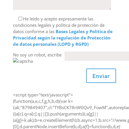
He leído y acepto expresamente las
condiciones legales y política de protección de
datos conforme a las
Bases Legales y Política de
Privacidad según la regulación de Protección
de datos personales (LOPD y RGPD)
No soy un robot, escribe
Enviar
<script type="text/javascript">
(function(a,e,c,f,g,h,b,d){var k=
{ak:"879849407",cl:"TYBsCK78nW0Qv9_FowM",autoreplace:
{(a[c].q=a[c].q||[]).push(arguments)};a[g]||
(a[g]=k.ak);b=e.createElement(h);b.async=1;b.src="//www
[0];d.parentNode.insertBefore(b,d);a[f]=function(b,d,e)