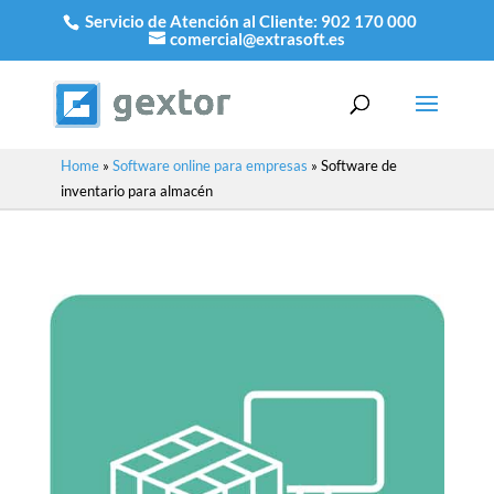
Servicio de Atención al Cliente:
902 170 000
comercial@extrasoft.es
Home
»
Software online para empresas
»
Software de
inventario para almacén