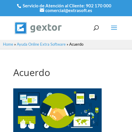
Servicio de Atención al Cliente:
902 170 000
comercial@extrasoft.es
Home
»
Ayuda Online Extra Software
»
Acuerdo
Acuerdo