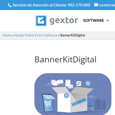
Servicio de Atención al Cliente:
902 170 000
comercia
SOFTWARE
Home
»
Ayuda Online Extra Software
»
BannerKitDigital
BannerKitDigital