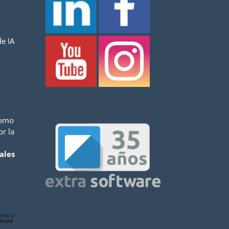
e IA
como
or la
ales