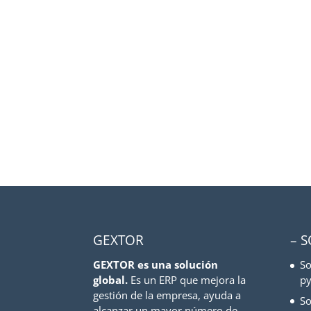
GEXTOR
– 
GEXTOR es una solución
So
global.
Es un ERP que mejora la
py
gestión de la empresa, ayuda a
So
alcanzar un mayor número de