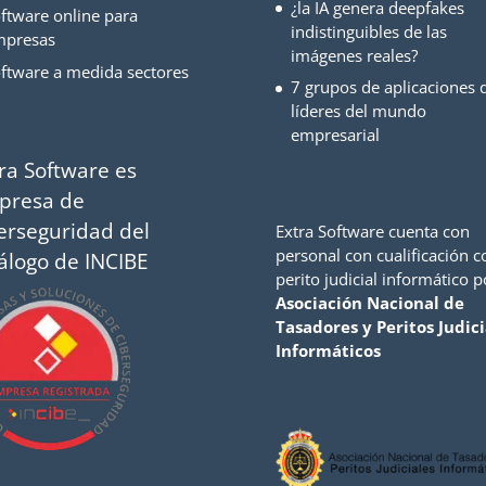
¿la IA genera deepfakes
ftware online para
indistinguibles de las
mpresas
imágenes reales?
ftware a medida sectores
7 grupos de aplicaciones d
líderes del mundo
empresarial
ra Software es
presa de
erseguridad del
Extra Software cuenta con
personal con cualificación 
álogo de INCIBE
perito judicial informático p
Asociación Nacional de
Tasadores y Peritos Judici
Informáticos