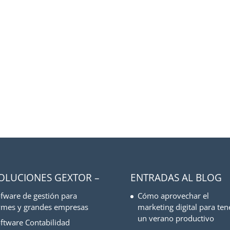
SOLUCIONES GEXTOR –
ENTRADAS AL BLOG
fware de gestión para
Cómo aprovechar el
mes y grandes empresas
marketing digital para ten
un verano productivo
ftware Contabilidad