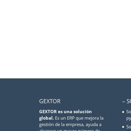
GEXTOR
– 
GEXTOR es una solución
So
global.
Es un ERP que mejora la
py
gestión de la empresa, ayuda a
So
alcanzar un mayor número de