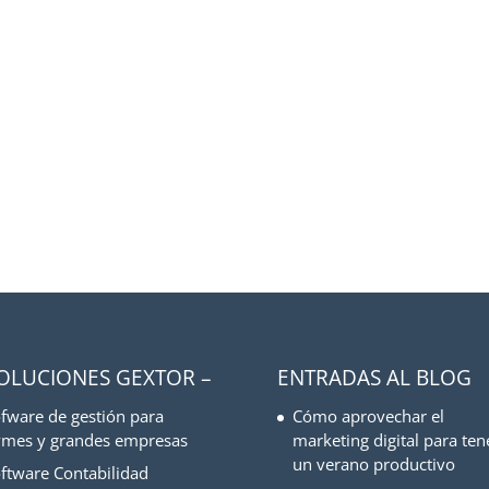
SOLUCIONES GEXTOR –
ENTRADAS AL BLOG
fware de gestión para
Cómo aprovechar el
mes y grandes empresas
marketing digital para ten
un verano productivo
ftware Contabilidad