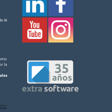
e IA
como
or la
ales