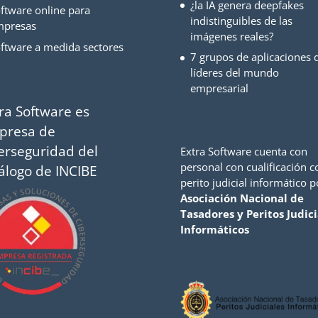
¿la IA genera deepfakes
ftware online para
indistinguibles de las
mpresas
imágenes reales?
ftware a medida sectores
7 grupos de aplicaciones d
líderes del mundo
empresarial
ra Software es
presa de
erseguridad del
Extra Software cuenta con
personal con cualificación 
álogo de INCIBE
perito judicial informático p
Asociación Nacional de
Tasadores y Peritos Judici
Informáticos