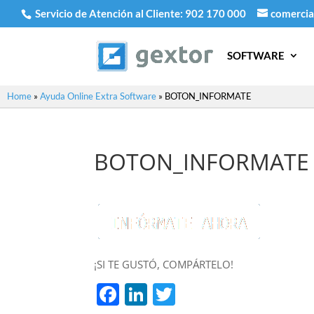
Servicio de Atención al Cliente:
902 170 000
comercia
SOFTWARE
Home
»
Ayuda Online Extra Software
»
BOTON_INFORMATE
BOTON_INFORMATE
¡SI TE GUSTÓ, COMPÁRTELO!
Facebook
LinkedIn
Twitter