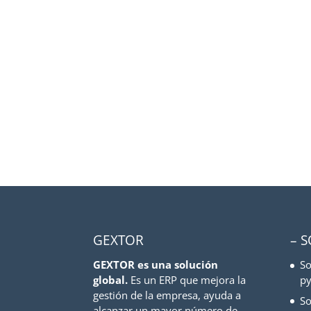
GEXTOR
– 
GEXTOR es una solución
So
global.
Es un ERP que mejora la
py
gestión de la empresa, ayuda a
So
alcanzar un mayor número de