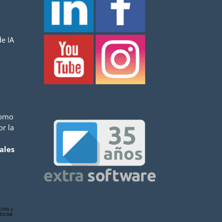
e IA
como
or la
ales