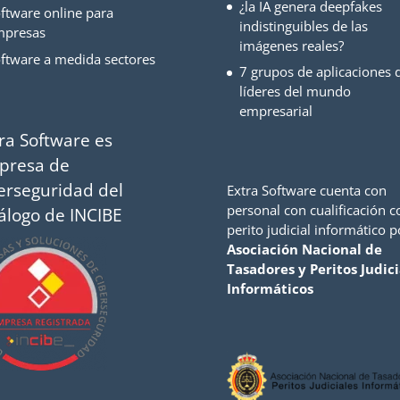
¿la IA genera deepfakes
ftware online para
indistinguibles de las
mpresas
imágenes reales?
ftware a medida sectores
7 grupos de aplicaciones d
líderes del mundo
empresarial
ra Software es
presa de
erseguridad del
Extra Software cuenta con
personal con cualificación 
álogo de INCIBE
perito judicial informático p
Asociación Nacional de
Tasadores y Peritos Judici
Informáticos