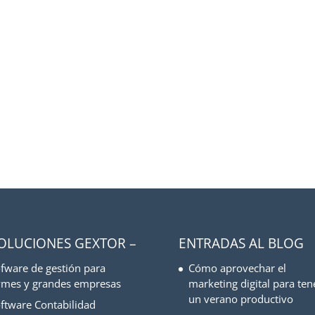
SOLUCIONES GEXTOR –
ENTRADAS AL BLOG
fware de gestión para
Cómo aprovechar el
mes y grandes empresas
marketing digital para ten
un verano productivo
ftware Contabilidad