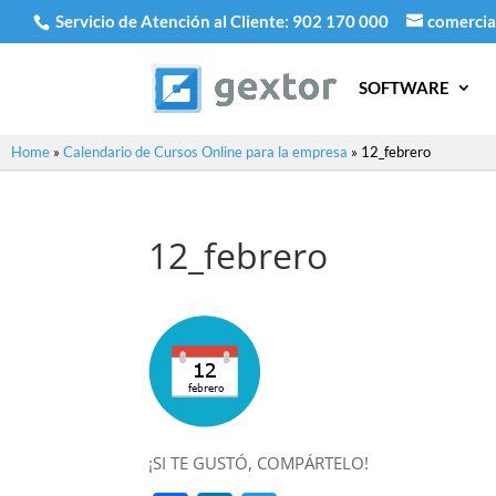
Servicio de Atención al Cliente:
902 170 000
comercia
SOFTWARE
Home
»
Calendario de Cursos Online para la empresa
»
12_febrero
12_febrero
¡SI TE GUSTÓ, COMPÁRTELO!