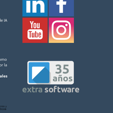
e IA
como
or la
ales