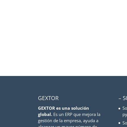
GEXTOR
– 
GEXTOR es una solución
So
global.
Es un ERP que mejora la
py
gestión de la empresa, ayuda a
So
alcanzar un mayor número de