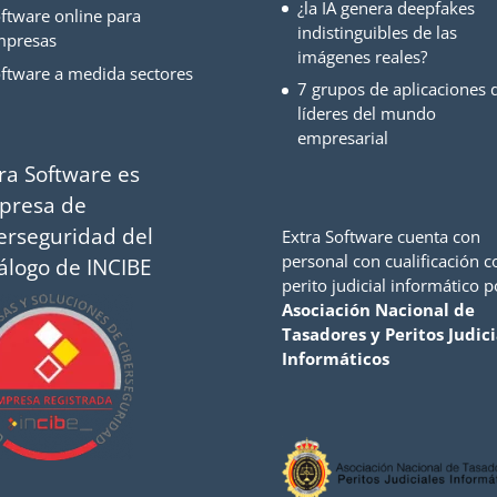
¿la IA genera deepfakes
ftware online para
indistinguibles de las
mpresas
imágenes reales?
ftware a medida sectores
7 grupos de aplicaciones d
líderes del mundo
empresarial
ra Software es
presa de
erseguridad del
Extra Software cuenta con
personal con cualificación 
álogo de INCIBE
perito judicial informático p
Asociación Nacional de
Tasadores y Peritos Judici
Informáticos