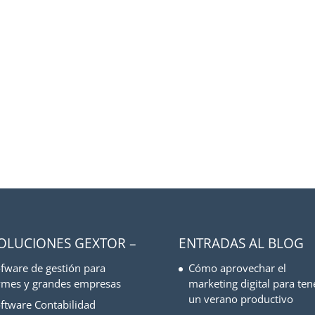
SOLUCIONES GEXTOR –
ENTRADAS AL BLOG
fware de gestión para
Cómo aprovechar el
mes y grandes empresas
marketing digital para ten
un verano productivo
ftware Contabilidad