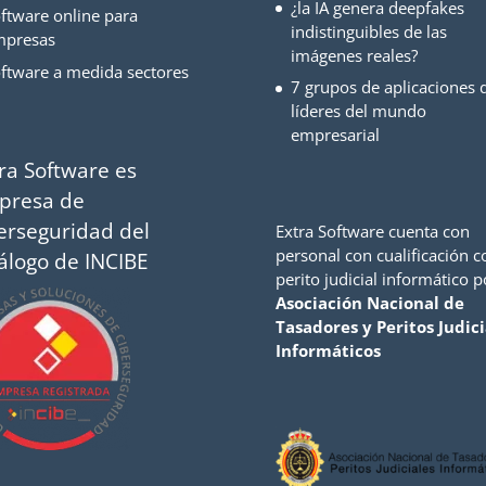
¿la IA genera deepfakes
ftware online para
indistinguibles de las
mpresas
imágenes reales?
ftware a medida sectores
7 grupos de aplicaciones d
líderes del mundo
empresarial
ra Software es
presa de
erseguridad del
Extra Software cuenta con
personal con cualificación 
álogo de INCIBE
perito judicial informático p
Asociación Nacional de
Tasadores y Peritos Judici
Informáticos