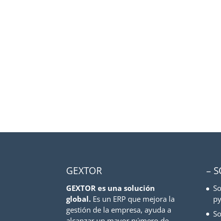
GEXTOR
– 
GEXTOR es una solución
So
global.
Es un ERP que mejora la
py
gestión de la empresa, ayuda a
So
alcanzar un mayor número de