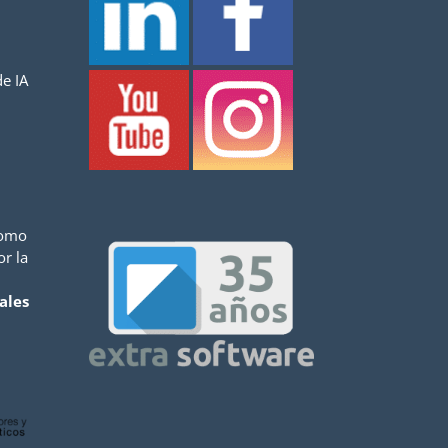
e IA
como
or la
ales