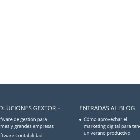
SOLUCIONES GEXTOR –
ENTRADAS AL BLOG
fware de gestión para
Cómo aprovechar el
mes y grandes empresas
marketing digital para ten
un verano productivo
ftware Contabilidad