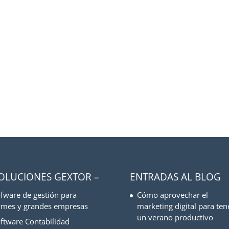
SOLUCIONES GEXTOR –
ENTRADAS AL BLOG
fware de gestión para
Cómo aprovechar el
mes y grandes empresas
marketing digital para ten
un verano productivo
ftware Contabilidad