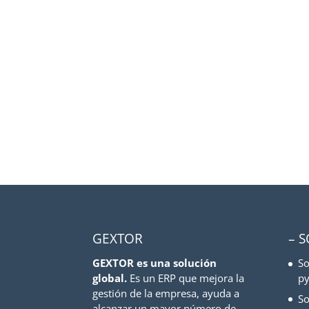
GEXTOR
– 
GEXTOR es una solución
So
global.
Es un ERP que mejora la
py
gestión de la empresa, ayuda a
So
alcanzar un mayor número de