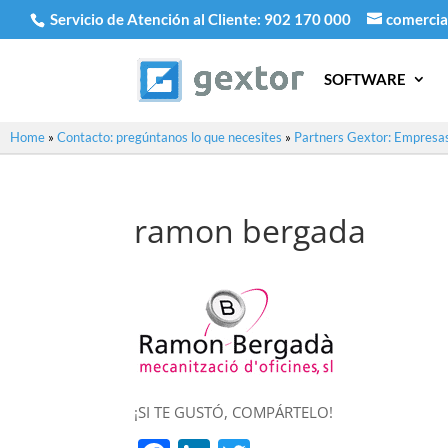
Servicio de Atención al Cliente:
902 170 000
comercia
SOFTWARE
Home
»
Contacto: pregúntanos lo que necesites
»
Partners Gextor: Empresas
ramon bergada
¡SI TE GUSTÓ, COMPÁRTELO!