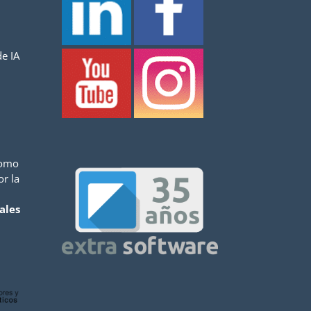
e IA
como
or la
ales