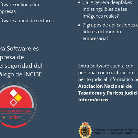
¿la IA genera deepfakes
ftware online para
indistinguibles de las
mpresas
imágenes reales?
ftware a medida sectores
7 grupos de aplicaciones d
líderes del mundo
empresarial
ra Software es
presa de
erseguridad del
Extra Software cuenta con
personal con cualificación 
álogo de INCIBE
perito judicial informático p
Asociación Nacional de
Tasadores y Peritos Judici
Informáticos