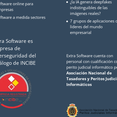
¿la IA genera deepfakes
ftware online para
indistinguibles de las
mpresas
imágenes reales?
ftware a medida sectores
7 grupos de aplicaciones d
líderes del mundo
empresarial
ra Software es
presa de
erseguridad del
Extra Software cuenta con
personal con cualificación 
álogo de INCIBE
perito judicial informático p
Asociación Nacional de
Tasadores y Peritos Judici
Informáticos