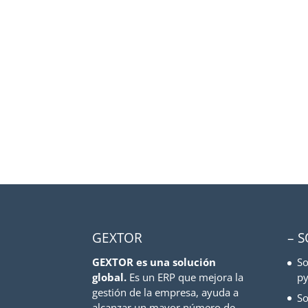
GEXTOR
– 
GEXTOR es una solución
So
global.
Es un ERP que mejora la
py
gestión de la empresa, ayuda a
So
alcanzar un mayor número de