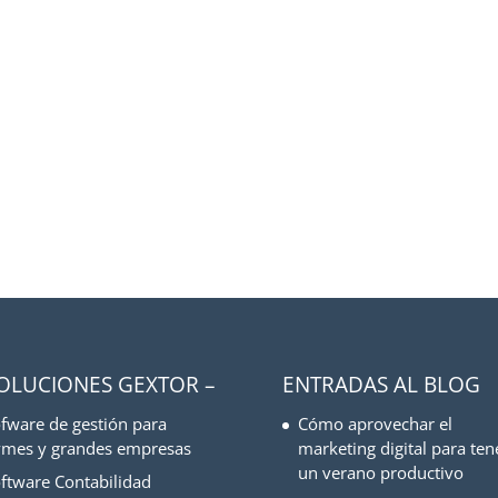
SOLUCIONES GEXTOR –
ENTRADAS AL BLOG
fware de gestión para
Cómo aprovechar el
mes y grandes empresas
marketing digital para ten
un verano productivo
ftware Contabilidad