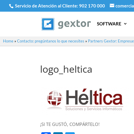
Servicio de Atención al Cliente:
902 170 000
comercia
SOFTWARE
Home
»
Contacto: pregúntanos lo que necesites
»
Partners Gextor: Empresas
logo_heltica
¡SI TE GUSTÓ, COMPÁRTELO!