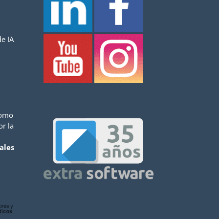
e IA
como
or la
ales