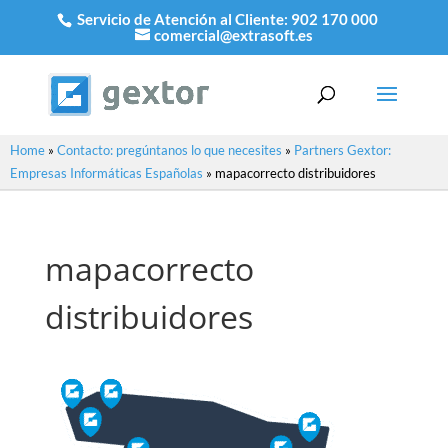
Servicio de Atención al Cliente:
902 170 000
comercial@extrasoft.es
Home
»
Contacto: pregúntanos lo que necesites
»
Partners Gextor:
Empresas Informáticas Españolas
»
mapacorrecto distribuidores
mapacorrecto
distribuidores