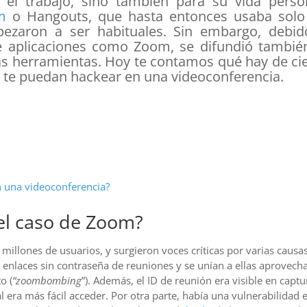
 el trabajo, sino también para su vida person
m
o Hangouts, que hasta entonces usaba solo
pezaron a ser habituales. Sin embargo, debid
e aplicaciones como Zoom, se difundió también
as herramientas. Hoy te contamos qué hay de ci
 te puedan hackear en una videoconferencia.
 una videoconferencia?
 el caso de Zoom?
illones de usuarios, y surgieron voces críticas por varias causas
n enlaces sin contraseña de reuniones y se unían a ellas aprovec
o (
“zoombombing
”). Además, el ID de reunión era visible en captu
l era más fácil acceder. Por otra parte, había una vulnerabilidad 