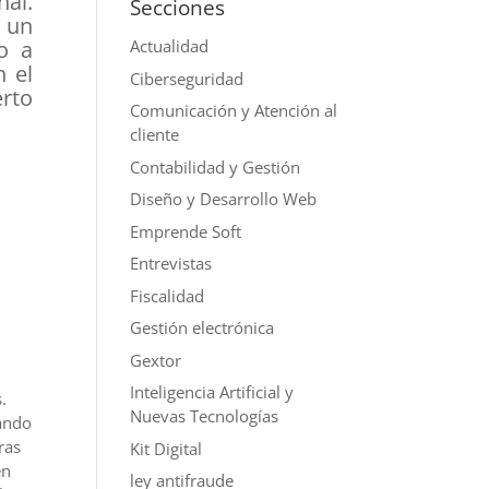
al.
Secciones
 un
o a
Actualidad
 el
Ciberseguridad
erto
Comunicación y Atención al
cliente
Contabilidad y Gestión
Diseño y Desarrollo Web
Emprende Soft
Entrevistas
Fiscalidad
Gestión electrónica
Gextor
Inteligencia Artificial y
.
Nuevas Tecnologías
hando
ras
Kit Digital
en
ley antifraude