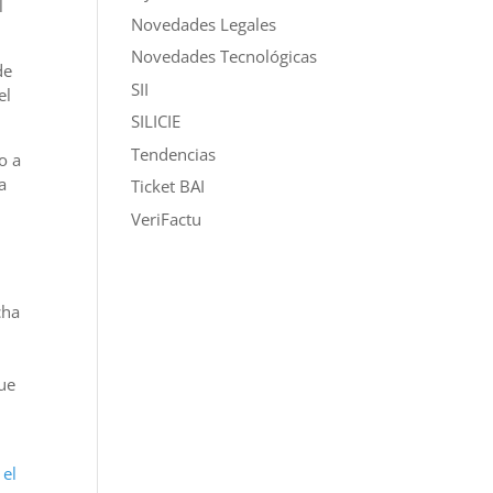
l
Novedades Legales
Novedades Tecnológicas
de
SII
el
SILICIE
Tendencias
o a
a
Ticket BAI
VeriFactu
cha
a
que
 el