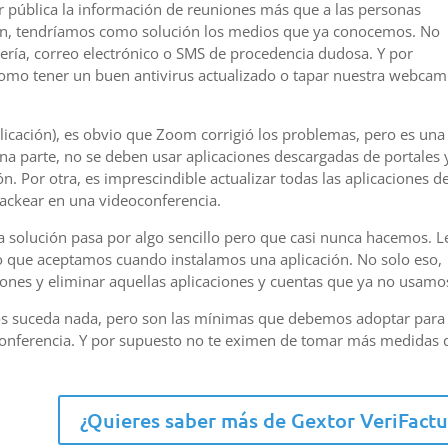
r pública la información de reuniones más que a las personas
ión, tendríamos como solución los medios que ya conocemos. No
ería, correo electrónico o SMS de procedencia dudosa. Y por
como tener un buen antivirus actualizado o tapar nuestra webcam
plicación), es obvio que Zoom corrigió los problemas, pero es una
na parte, no se deben usar aplicaciones descargadas de portales 
. Por otra, es imprescindible actualizar todas las aplicaciones d
hackear en una videoconferencia.
 la solución pasa por algo sencillo pero que casi nunca hacemos. L
 lo que aceptamos cuando instalamos una aplicación. No solo eso,
iones y eliminar aquellas aplicaciones y cuentas que ya no usamo
os suceda nada, pero son las mínimas que debemos adoptar para
conferencia. Y por supuesto no te eximen de tomar más medidas 
¿Quieres saber más de Gextor VeriFactu