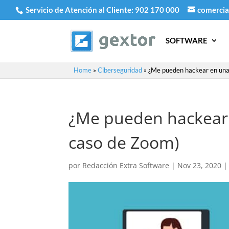
Servicio de Atención al Cliente:
902 170 000
comercia
SOFTWARE
Home
»
Ciberseguridad
»
¿Me pueden hackear en una 
¿Me pueden hackear 
caso de Zoom)
por
Redacción Extra Software
|
Nov 23, 2020