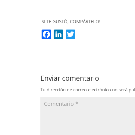
¡SI TE GUSTÓ, COMPÁRTELO!
F
Li
T
a
n
w
c
k
itt
e
e
er
b
dI
Enviar comentario
o
n
o
Tu dirección de correo electrónico no será pu
k