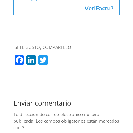
VeriFactu?
¡SI TE GUSTÓ, COMPÁRTELO!
F
Li
T
a
n
w
c
k
itt
e
e
er
b
dI
Enviar comentario
o
n
o
Tu dirección de correo electrónico no será
publicada.
Los campos obligatorios están marcados
k
con
*