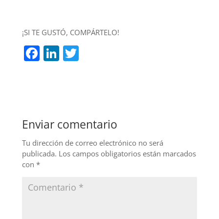
¡SI TE GUSTÓ, COMPÁRTELO!
F
Li
T
a
n
w
c
k
itt
e
e
er
b
dI
Enviar comentario
o
n
o
Tu dirección de correo electrónico no será
publicada.
Los campos obligatorios están marcados
k
con
*