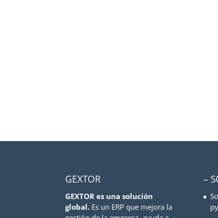
GEXTOR
– 
GEXTOR es una solución
So
global.
Es un ERP que mejora la
py
gestión de la empresa, ayuda a