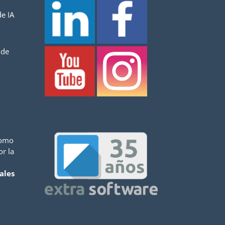
e IA
 de
como
or la
ales