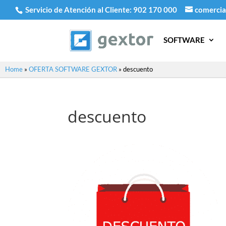
Servicio de Atención al Cliente:
902 170 000
comercia
SOFTWARE
Home
»
OFERTA SOFTWARE GEXTOR
»
descuento
descuento