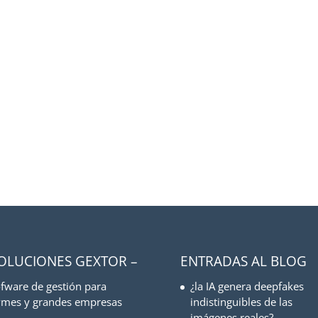
SOLUCIONES GEXTOR –
ENTRADAS AL BLOG
fware de gestión para
¿la IA genera deepfakes
mes y grandes empresas
indistinguibles de las
imágenes reales?