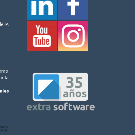
e IA
como
or la
ales