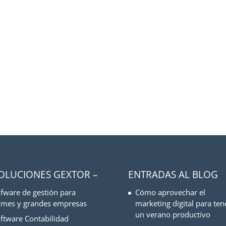
SOLUCIONES GEXTOR –
ENTRADAS AL BLOG
fware de gestión para
Cómo aprovechar el
mes y grandes empresas
marketing digital para ten
un verano productivo
ftware Contabilidad