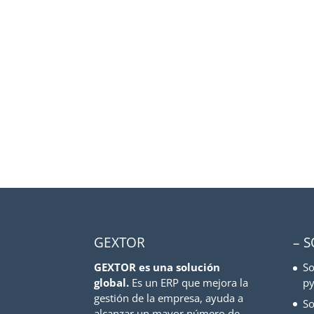
GEXTOR
– 
GEXTOR es una solución
So
global.
Es un ERP que mejora la
py
gestión de la empresa, ayuda a
So
alcanzar un mayor número de