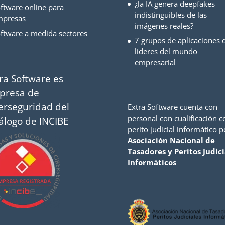
¿la IA genera deepfakes
ftware online para
indistinguibles de las
mpresas
imágenes reales?
ftware a medida sectores
7 grupos de aplicaciones d
líderes del mundo
empresarial
ra Software es
presa de
erseguridad del
Extra Software cuenta con
personal con cualificación 
álogo de INCIBE
perito judicial informático p
Asociación Nacional de
Tasadores y Peritos Judici
Informáticos