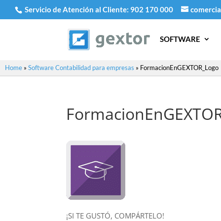
Servicio de Atención al Cliente:
902 170 000
comercia
SOFTWARE
Home
»
Software Contabilidad para empresas
»
FormacionEnGEXTOR_Logo
FormacionEnGEXTOR
¡SI TE GUSTÓ, COMPÁRTELO!