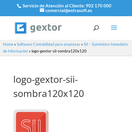
Servicio de Atención al Cliente:
902 170 000
comercial@extrasoft.es
Home
»
Software Contabilidad para empresas
»
SII – Suministro Inmediato
de Información
»
logo-gextor-sii-sombra120x120
logo-gextor-sii-
sombra120x120