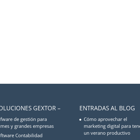
SOLUCIONES GEXTOR –
ENTRADAS AL BLOG
fware de gestión para
Cómo aprovechar el
mes y grandes empresas
marketing digital para ten
un verano productivo
ftware Contabilidad