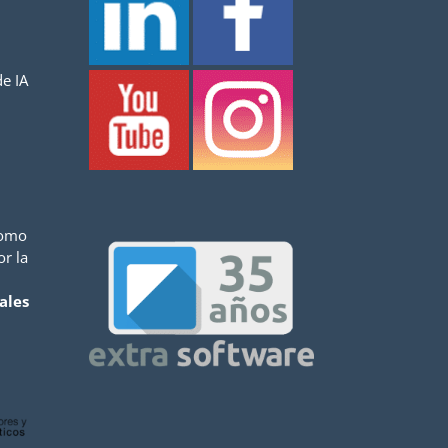
e IA
como
or la
ales