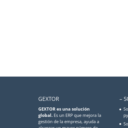
GEXTOR
– 
GEXTOR es una solución
So
global.
Es un ERP que mejora la
py
gestión de la empresa, ayuda a
So
alcanzar un mayor número de