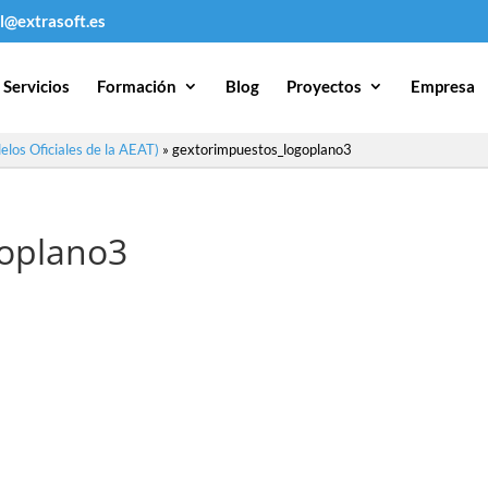
l@extrasoft.es
Servicios
Formación
Blog
Proyectos
Empresa
los Oficiales de la AEAT)
»
gextorimpuestos_logoplano3
goplano3