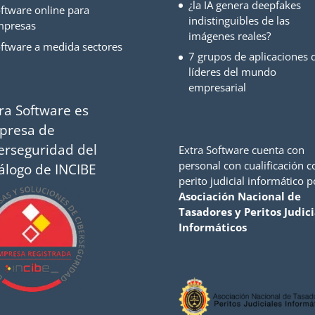
¿la IA genera deepfakes
ftware online para
indistinguibles de las
mpresas
imágenes reales?
ftware a medida sectores
7 grupos de aplicaciones d
líderes del mundo
empresarial
ra Software es
presa de
erseguridad del
Extra Software cuenta con
personal con cualificación 
álogo de INCIBE
perito judicial informático p
Asociación Nacional de
Tasadores y Peritos Judici
Informáticos