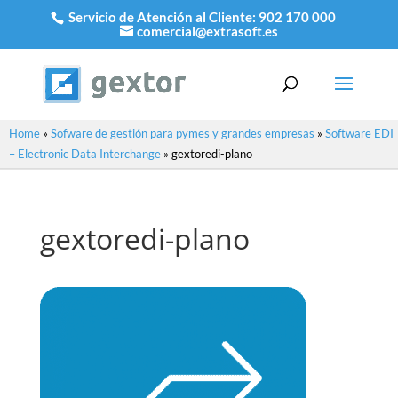
Servicio de Atención al Cliente:
902 170 000
comercial@extrasoft.es
Home
»
Sofware de gestión para pymes y grandes empresas
»
Software EDI
– Electronic Data Interchange
»
gextoredi-plano
gextoredi-plano