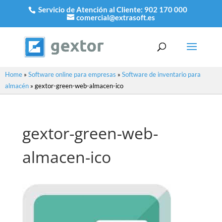
Servicio de Atención al Cliente:
902 170 000
comercial@extrasoft.es
Home
»
Software online para empresas
»
Software de inventario para
almacén
»
gextor-green-web-almacen-ico
gextor-green-web-
almacen-ico