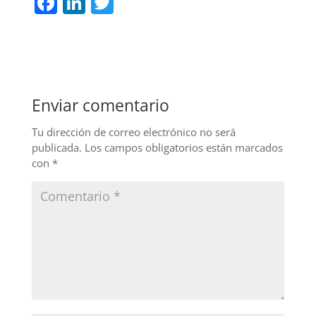
F
Li
T
a
n
w
c
k
itt
e
e
er
b
dI
Enviar comentario
o
n
o
Tu dirección de correo electrónico no será
publicada.
Los campos obligatorios están marcados
k
con
*