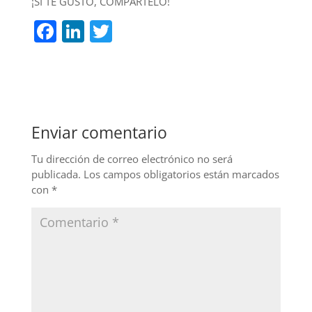
¡SI TE GUSTÓ, COMPÁRTELO!
F
Li
T
a
n
w
c
k
itt
e
e
er
b
dI
Enviar comentario
o
n
o
Tu dirección de correo electrónico no será
publicada.
Los campos obligatorios están marcados
k
con
*