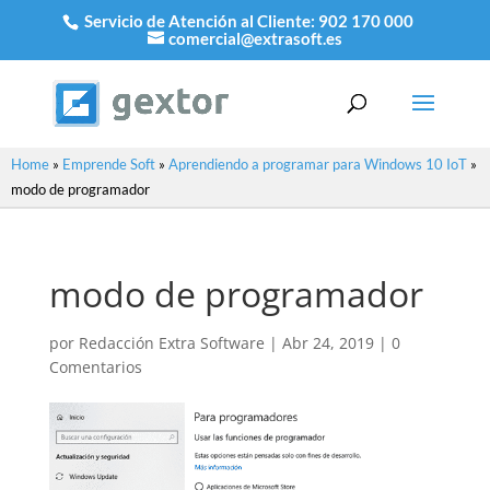
Servicio de Atención al Cliente:
902 170 000
comercial@extrasoft.es
Home
»
Emprende Soft
»
Aprendiendo a programar para Windows 10 IoT
»
modo de programador
modo de programador
por
Redacción Extra Software
|
Abr 24, 2019
|
0
Comentarios