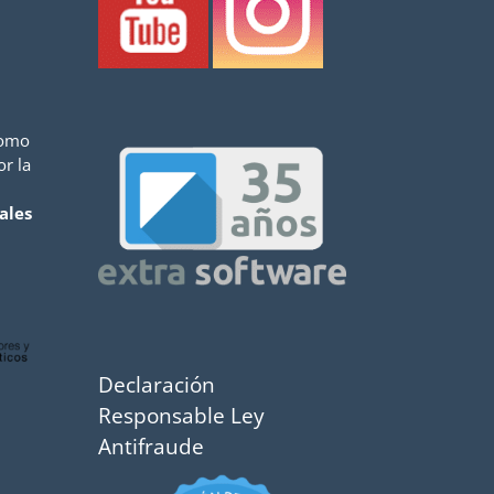
como
or la
ales
Declaración
Responsable Ley
Antifraude