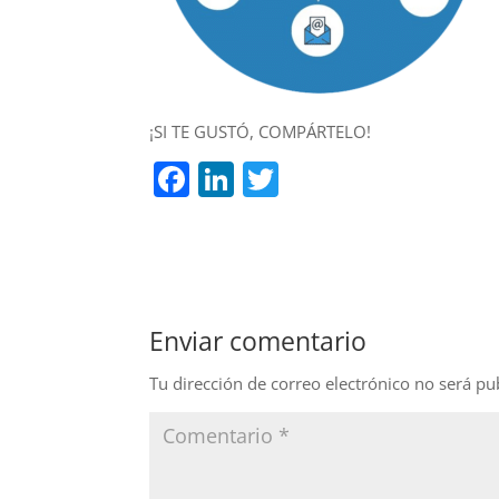
¡SI TE GUSTÓ, COMPÁRTELO!
F
Li
T
a
n
w
c
k
itt
e
e
er
b
dI
Enviar comentario
o
n
o
Tu dirección de correo electrónico no será pu
k