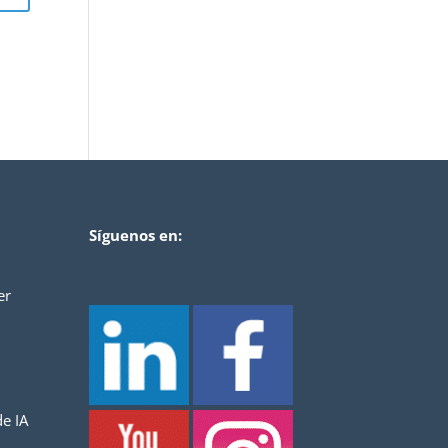
Síguenos en:
er
e IA