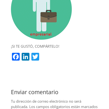
¡SI TE GUSTÓ, COMPÁRTELO!
F
Li
T
a
n
w
c
k
itt
e
e
er
b
dI
Enviar comentario
o
n
o
Tu dirección de correo electrónico no será
publicada.
Los campos obligatorios están marcados