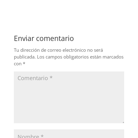
a
n
w
c
k
itt
e
e
er
b
dI
Enviar comentario
o
n
o
Tu dirección de correo electrónico no será
publicada.
Los campos obligatorios están marcados
k
con
*