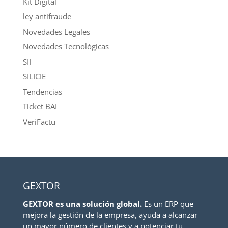
Kit Digital
ley antifraude
Novedades Legales
Novedades Tecnológicas
SII
SILICIE
Tendencias
Ticket BAI
VeriFactu
GEXTOR
GEXTOR es una solución global.
Es un ERP que
mejora la gestión de la empresa, ayuda a alcanzar
un mayor número de clientes y a potenciar tu