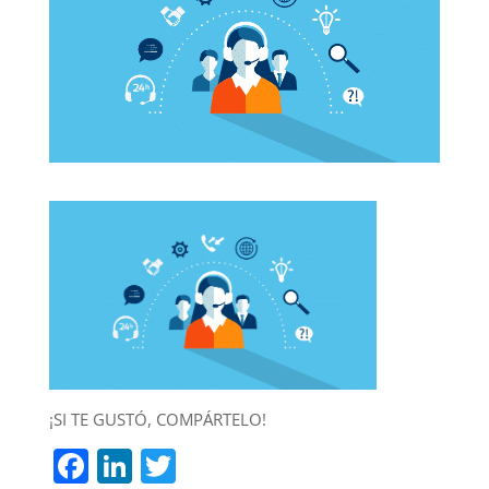
¡SI TE GUSTÓ, COMPÁRTELO!
F
Li
T