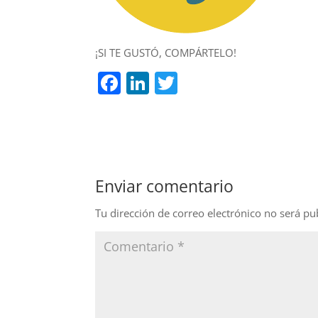
¡SI TE GUSTÓ, COMPÁRTELO!
F
Li
T
a
n
w
c
k
itt
e
e
er
b
dI
Enviar comentario
o
n
o
Tu dirección de correo electrónico no será pu
k