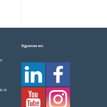
Síguenos en:
er
e IA