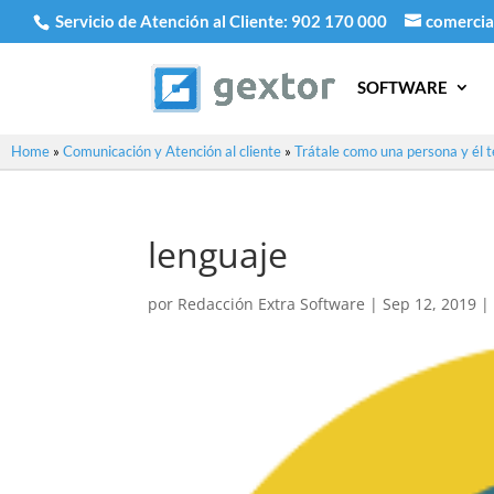
Servicio de Atención al Cliente:
902 170 000
comercia
SOFTWARE
Home
»
Comunicación y Atención al cliente
»
Trátale como una persona y él t
lenguaje
por
Redacción Extra Software
|
Sep 12, 2019