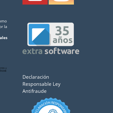
como
or la
ales
Declaración
Responsable Ley
Antifraude