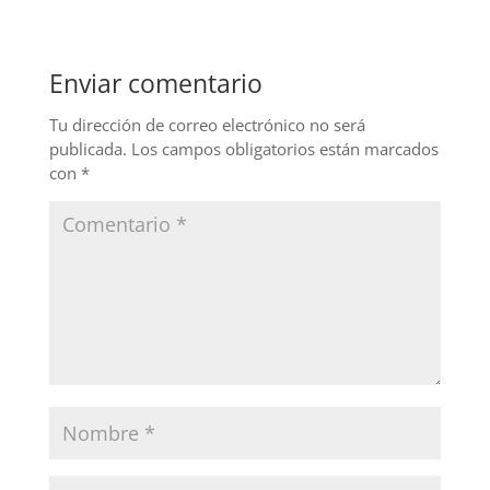
e
e
er
b
dI
Enviar comentario
o
n
o
Tu dirección de correo electrónico no será
publicada.
Los campos obligatorios están marcados
k
con
*