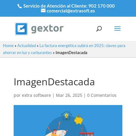
Servicio de Atención al Cliente:
902 170 000
comercial@extrasoft.es
Home
»
Actualidad
»
La factura energética subirá en 2025: claves para
ahorrar en luz y carburantes
»
ImagenDestacada
ImagenDestacada
por
extra software
|
Mar 26, 2025
|
0 Comentarios