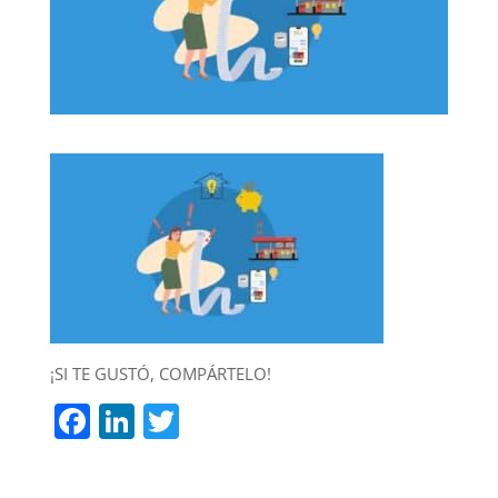
¡SI TE GUSTÓ, COMPÁRTELO!
F
Li
T
a
n
w
c
k
itt