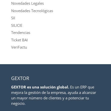
Novedades Legales
Novedades Tecnológicas
SII
SILICIE
Tendencias
Ticket BAI
VeriFactu
GEXTOR
GEXTOR es una solución global.
Es un ERP que
mejora la gestión de la empresa, ayuda a alcanzar
un mayor número de clientes y a potenciar tu
negocio.