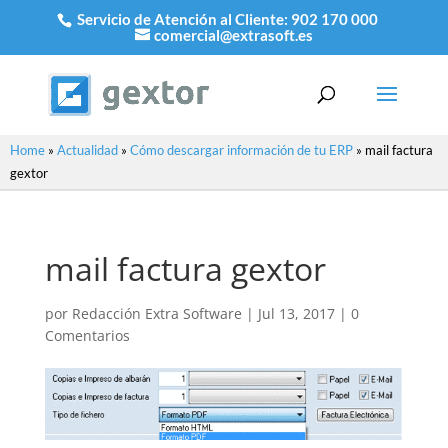
Servicio de Atención al Cliente:
902 170 000
comercial@extrasoft.es
Home
»
Actualidad
»
Cómo descargar información de tu ERP
»
mail factura
gextor
mail factura gextor
por
Redacción Extra Software
|
Jul 13, 2017
|
0
Comentarios