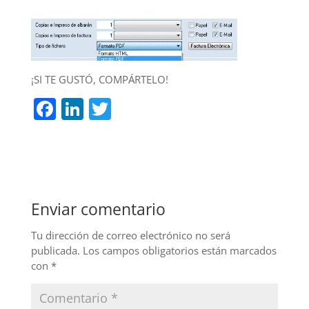
¡SI TE GUSTÓ, COMPÁRTELO!
F
Li
T
a
n
w
c
k
itt
e
e
er
b
dI
Enviar comentario
o
n
o
Tu dirección de correo electrónico no será
publicada.
Los campos obligatorios están marcados
k
con
*