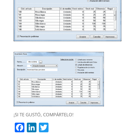
¡SI TE GUSTÓ, COMPÁRTELO!
F
Li
T