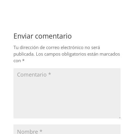
a
n
w
c
k
itt
e
e
er
b
dI
Enviar comentario
o
n
o
Tu dirección de correo electrónico no será
publicada.
Los campos obligatorios están marcados
k
con
*