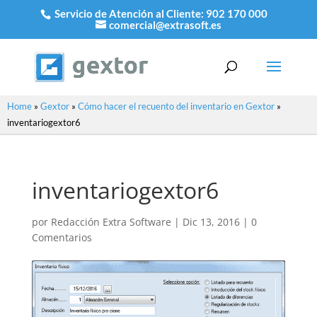
Servicio de Atención al Cliente:
902 170 000
comercial@extrasoft.es
Home
»
Gextor
»
Cómo hacer el recuento del inventario en Gextor
»
inventariogextor6
inventariogextor6
por
Redacción Extra Software
|
Dic 13, 2016
|
0
Comentarios