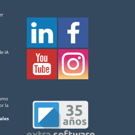
er
e IA
como
or la
ales