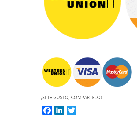
¡SI TE GUSTÓ, COMPÁRTELO!
F
Li
T
a
n
w
c
k
itt