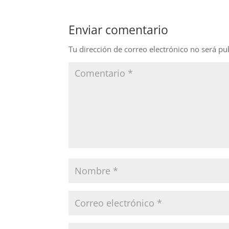
e
e
er
b
dI
Enviar comentario
o
n
o
Tu dirección de correo electrónico no será pu
k