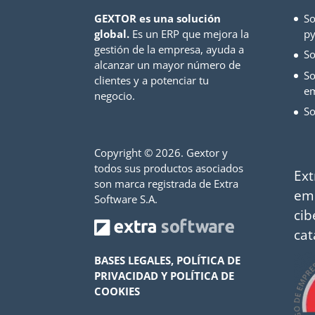
GEXTOR es una solución
So
global.
Es un ERP que mejora la
py
gestión de la empresa, ayuda a
So
alcanzar un mayor número de
So
clientes y a potenciar tu
e
negocio.
So
Copyright ©
2026. Gextor y
todos sus productos asociados
Ext
son marca registrada de Extra
em
Software S.A.
cib
cat
BASES LEGALES, POLÍTICA DE
PRIVACIDAD Y POLÍTICA DE
COOKIES