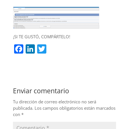
¡SI TE GUSTÓ, COMPÁRTELO!
F
Li
T
a
n
w
c
k
itt
e
e
er
b
dI
Enviar comentario
o
n
o
Tu dirección de correo electrónico no será
publicada.
Los campos obligatorios están marcados
k
con
*