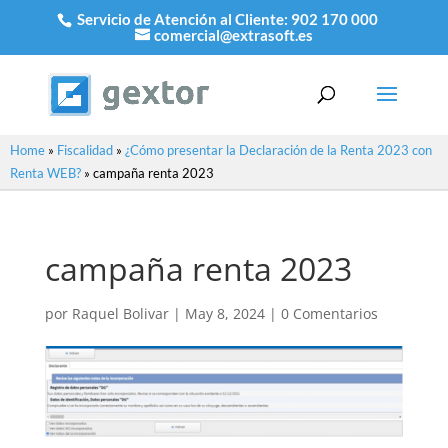
Servicio de Atención al Cliente:
902 170 000
comercial@extrasoft.es
Home
»
Fiscalidad
»
¿Cómo presentar la Declaración de la Renta 2023 con
Renta WEB?
»
campaña renta 2023
campaña renta 2023
por
Raquel Bolivar
|
May 8, 2024
|
0 Comentarios