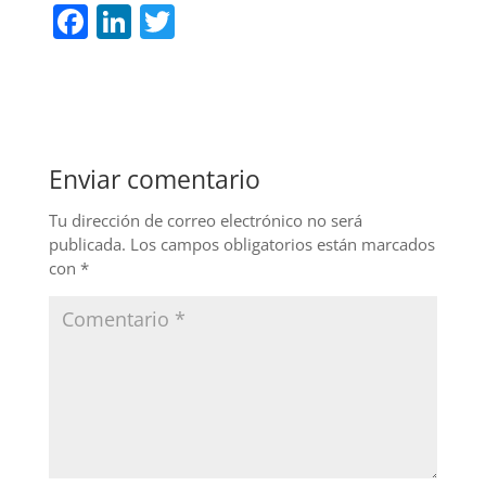
F
Li
T
a
n
w
c
k
itt
e
e
er
b
dI
Enviar comentario
o
n
o
Tu dirección de correo electrónico no será
publicada.
Los campos obligatorios están marcados
k
con
*