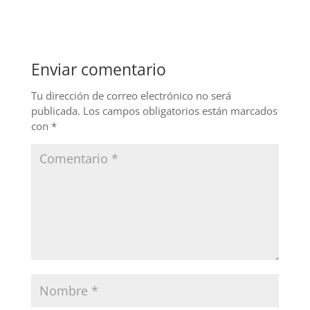
c
k
itt
e
e
er
b
dI
Enviar comentario
o
n
o
Tu dirección de correo electrónico no será
publicada.
Los campos obligatorios están marcados
k
con
*