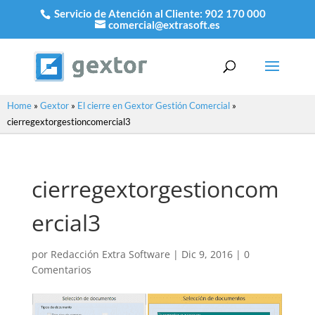
Servicio de Atención al Cliente:
902 170 000
comercial@extrasoft.es
Home
»
Gextor
»
El cierre en Gextor Gestión Comercial
»
cierregextorgestioncomercial3
cierregextorgestioncom
ercial3
por
Redacción Extra Software
|
Dic 9, 2016
|
0
Comentarios