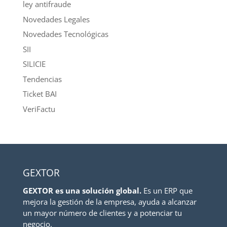
ley antifraude
Novedades Legales
Novedades Tecnológicas
SII
SILICIE
Tendencias
Ticket BAI
VeriFactu
GEXTOR
GEXTOR es una solución global.
Es un ERP que
mejora la gestión de la empresa, ayuda a alcanzar
un mayor número de clientes y a potenciar tu
negocio.