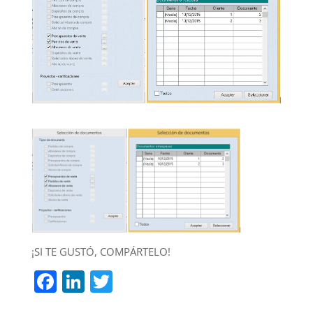
¡SI TE GUSTÓ, COMPÁRTELO!
F
Li
T
a
n
w