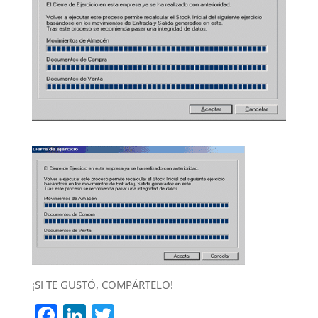
¡SI TE GUSTÓ, COMPÁRTELO!
F
Li
T