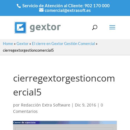
Servicio de Atención al Cliente:
902 170 000
comercial@extrasoft.es
Home
»
Gextor
»
El cierre en Gextor Gestión Comercial
»
cierregextorgestioncomercial5
cierregextorgestioncom
ercial5
por
Redacción Extra Software
|
Dic 9, 2016
|
0
Comentarios