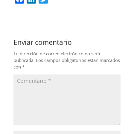
a
n
w
c
k
itt
e
e
er
b
dI
Enviar comentario
o
n
o
Tu dirección de correo electrónico no será
publicada.
Los campos obligatorios están marcados
k
con
*