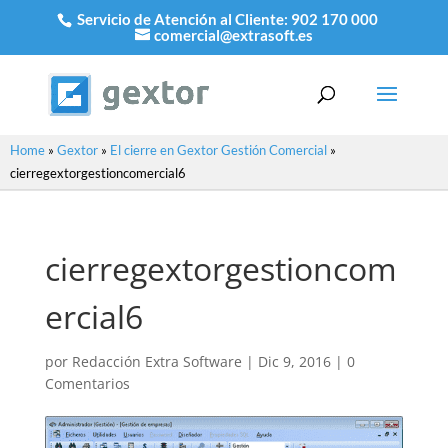
Servicio de Atención al Cliente:
902 170 000
comercial@extrasoft.es
Home
»
Gextor
»
El cierre en Gextor Gestión Comercial
»
cierregextorgestioncomercial6
cierregextorgestioncom
ercial6
por
Redacción Extra Software
|
Dic 9, 2016
|
0
Comentarios