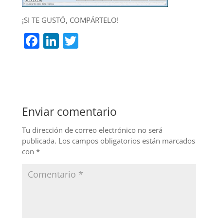
¡SI TE GUSTÓ, COMPÁRTELO!
F
Li
T
a
n
w
c
k
itt
e
e
er
b
dI
Enviar comentario
o
n
o
Tu dirección de correo electrónico no será
publicada.
Los campos obligatorios están marcados
k
con
*