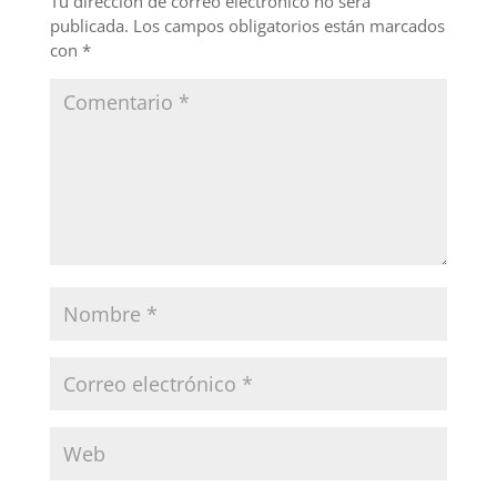
o
Tu dirección de correo electrónico no será
publicada.
Los campos obligatorios están marcados
k
con
*