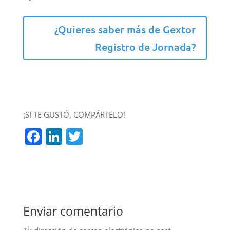
¿Quieres saber más de Gextor
Registro de Jornada?
¡SI TE GUSTÓ, COMPÁRTELO!
F
Li
T
a
n
w
c
k
itt
e
e
er
b
dI
Enviar comentario
o
n