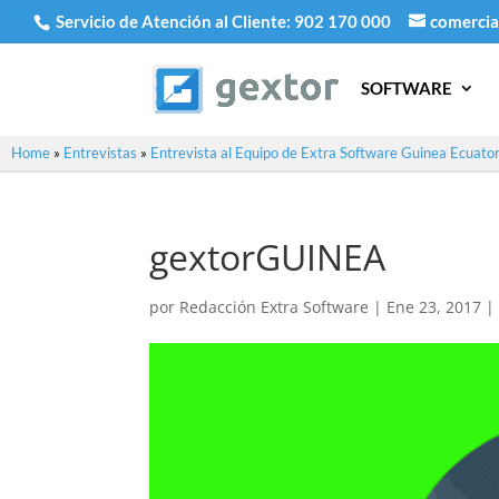
Servicio de Atención al Cliente:
902 170 000
comercia
SOFTWARE
Home
»
Entrevistas
»
Entrevista al Equipo de Extra Software Guinea Ecuator
gextorGUINEA
por
Redacción Extra Software
|
Ene 23, 2017