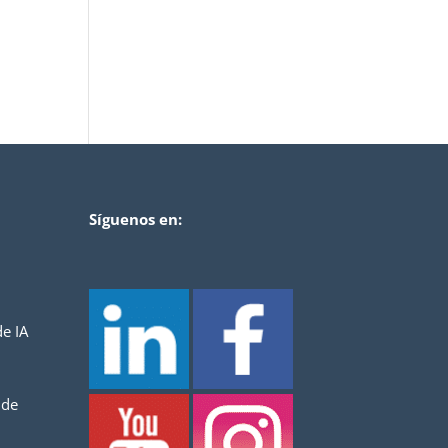
Síguenos en:
e IA
 de