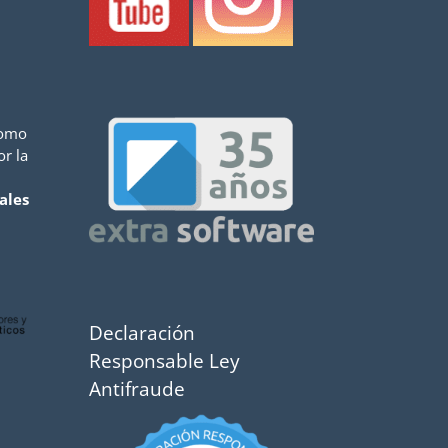
como
or la
ales
Declaración
Responsable Ley
Antifraude