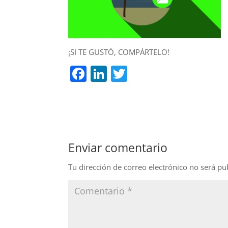
¡SI TE GUSTÓ, COMPÁRTELO!
F
Li
T
a
n
w
c
k
itt
e
e
er
b
dI
Enviar comentario
o
n
o
Tu dirección de correo electrónico no será pu
k