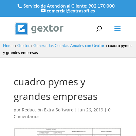
Servicio de Atención al Cliente:
902 170 000
comercial@extrasoft.es
Home
»
Gextor
»
Generar las Cuentas Anuales con Gextor
»
cuadro pymes
y grandes empresas
cuadro pymes y
grandes empresas
por
Redacción Extra Software
|
Jun 26, 2019
|
0
Comentarios