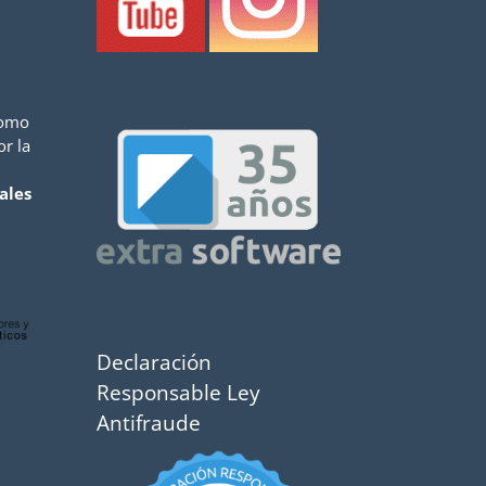
como
or la
ales
Declaración
Responsable Ley
Antifraude