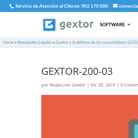
Servicio de Atención al Cliente:
902 170 000
comercia
SOFTWARE
Home
»
Novedades Legales
»
Gextor y la defensa de los consumidores (LCD
GEXTOR-200-03
por
Redaccion Gextor
|
Dic 30, 2015
|
0 Comen