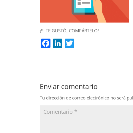
¡SI TE GUSTÓ, COMPÁRTELO!
F
Li
T
a
n
w
c
k
itt
e
e
er
b
dI
Enviar comentario
o
n
o
Tu dirección de correo electrónico no será pu
k