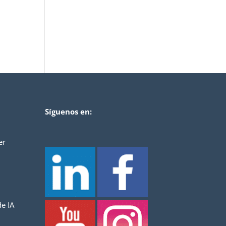
Síguenos en:
er
e IA