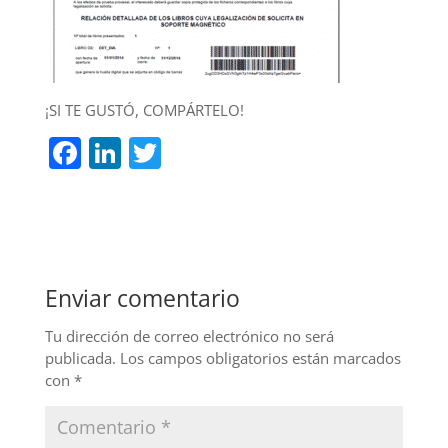
¡SI TE GUSTÓ, COMPÁRTELO!
F
Li
T
a
n
w
c
k
itt
e
e
er
b
dI
Enviar comentario
o
n
o
Tu dirección de correo electrónico no será
publicada.
Los campos obligatorios están marcados
k
con
*