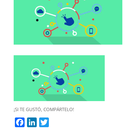
¡SI TE GUSTÓ, COMPÁRTELO!
F
Li
T
a
n
w