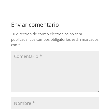
c
k
itt
e
e
er
b
dI
Enviar comentario
o
n
o
Tu dirección de correo electrónico no será
publicada.
Los campos obligatorios están marcados
k
con
*