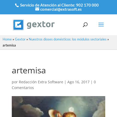
Servicio de Atención al Cliente:
902 170 000
comercial@extrasoft.es
Home
»
Gextor
»
Nuestros dioses domésticos: los módulos sectoriales
»
artemisa
artemisa
por
Redacción Extra Software
|
Ago 16, 2017
|
0
Comentarios