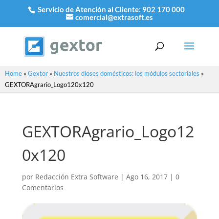
Servicio de Atención al Cliente:
902 170 000
comercial@extrasoft.es
Home
»
Gextor
»
Nuestros dioses domésticos: los módulos sectoriales
»
GEXTORAgrario_Logo120x120
GEXTORAgrario_Logo12
0x120
por
Redacción Extra Software
|
Ago 16, 2017
|
0
Comentarios