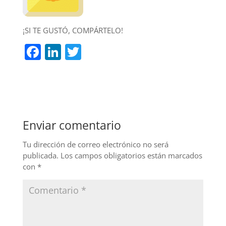
¡SI TE GUSTÓ, COMPÁRTELO!
F
Li
T
a
n
w
c
k
itt
e
e
er
b
dI
Enviar comentario
o
n
o
Tu dirección de correo electrónico no será
publicada.
Los campos obligatorios están marcados
k
con
*