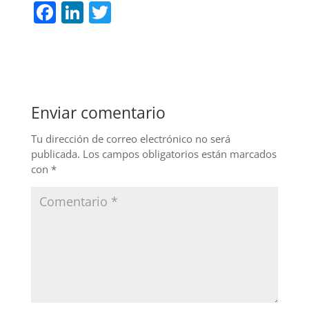
F
Li
T
a
n
w
c
k
itt
e
e
er
b
dI
Enviar comentario
o
n
o
Tu dirección de correo electrónico no será
publicada.
Los campos obligatorios están marcados
k
con
*