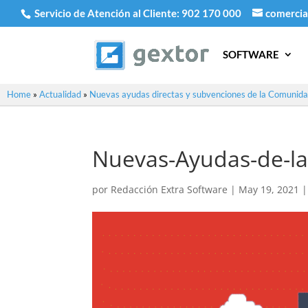
Servicio de Atención al Cliente:
902 170 000
comercia
SOFTWARE
Home
»
Actualidad
»
Nuevas ayudas directas y subvenciones de la Comunid
Nuevas-Ayudas-de-l
por
Redacción Extra Software
|
May 19, 2021