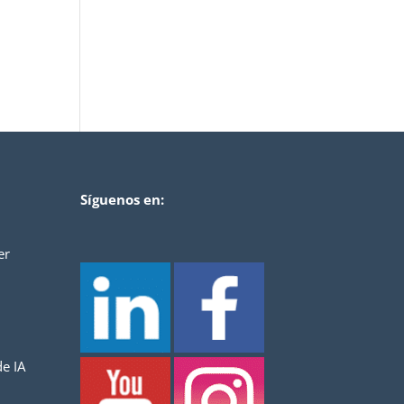
Síguenos en:
er
e IA