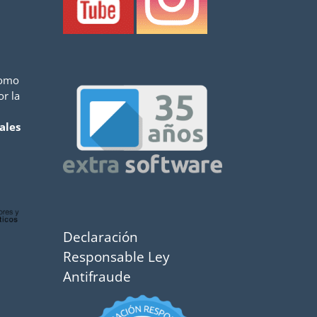
como
or la
ales
Declaración
Responsable Ley
Antifraude