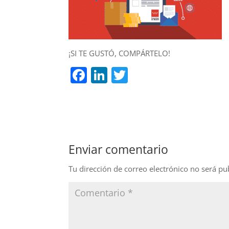
¡SI TE GUSTÓ, COMPÁRTELO!
F
Li
T
a
n
w
c
k
itt
e
e
er
b
dI
Enviar comentario
o
n
o
Tu dirección de correo electrónico no será pu
k