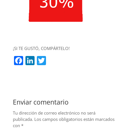
¡SI TE GUSTÓ, COMPÁRTELO!
F
Li
T
a
n
w
c
k
itt
e
e
er
b
dI
Enviar comentario
o
n
o
Tu dirección de correo electrónico no será
publicada.
Los campos obligatorios están marcados
k
con
*