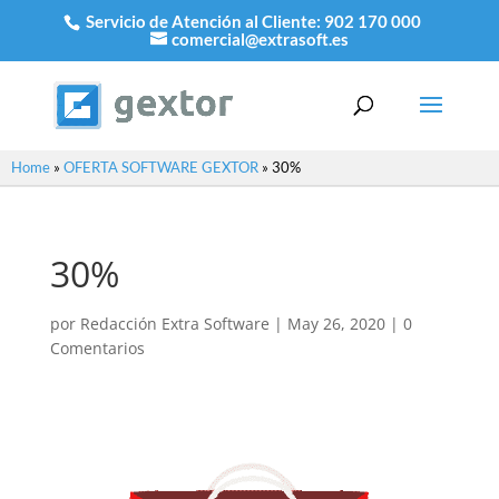
Servicio de Atención al Cliente:
902 170 000
comercial@extrasoft.es
Home
»
OFERTA SOFTWARE GEXTOR
»
30%
30%
por
Redacción Extra Software
|
May 26, 2020
|
0
Comentarios