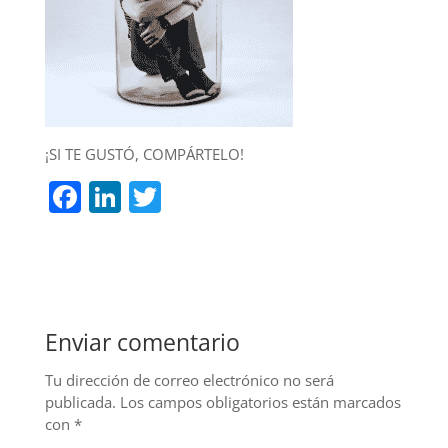
¡SI TE GUSTÓ, COMPÁRTELO!
F
Li
T
a
n
w
c
k
itt
e
e
er
b
dI
Enviar comentario
o
n
o
Tu dirección de correo electrónico no será
publicada.
Los campos obligatorios están marcados
k
con
*