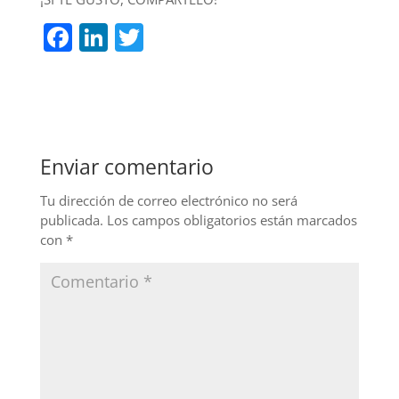
F
Li
T
a
n
w
c
k
itt
e
e
er
b
dI
Enviar comentario
o
n
o
Tu dirección de correo electrónico no será
publicada.
Los campos obligatorios están marcados
k
con
*