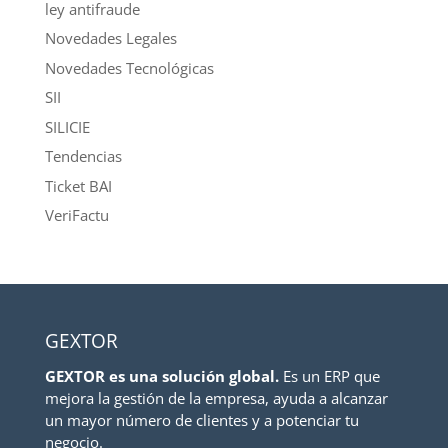
ley antifraude
Novedades Legales
Novedades Tecnológicas
SII
SILICIE
Tendencias
Ticket BAI
VeriFactu
GEXTOR
GEXTOR es una solución global.
Es un ERP que
mejora la gestión de la empresa, ayuda a alcanzar
un mayor número de clientes y a potenciar tu
negocio.