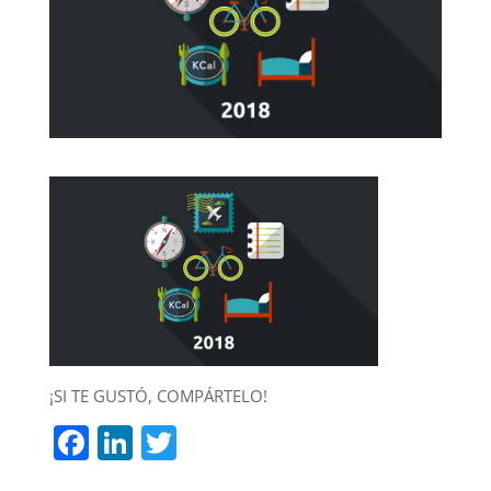
¡SI TE GUSTÓ, COMPÁRTELO!
F
Li
T
a
n
w