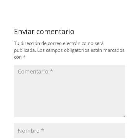
c
k
itt
e
e
er
b
dI
Enviar comentario
o
n
o
Tu dirección de correo electrónico no será
publicada.
Los campos obligatorios están marcados
k
con
*